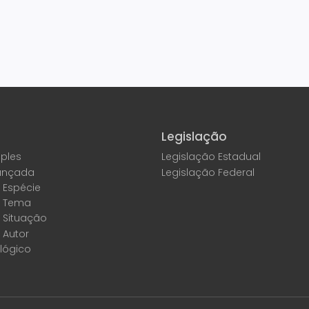
Legislação
ples
Legislação Estadual
ançada
Legislação Federal
 Espécie
r Tema
 Situação
 Autor
lógico